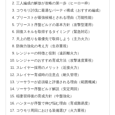
三人編成の解放が攻略の第一歩（ヒーロー枠）
コウモリ討伐に最適なパーティ構成（おすすめ編成）
プリーストが最強候補とされる理由（万能性能）
プリースト序盤ビルドの基本方針（攻撃型運用）
回復スキルを取得するタイミング（緊急対応）
天上の怒りを最優先で取得しよう（主力火力）
防御力強化の考え方（生存重視）
レンジャーの特徴と役割（遠距離火力）
レンジャーのおすすめ育成方法（攻撃速度重視）
スレイヤー採用のメリット（近接火力）
スレイヤー育成時の注意点（耐久管理）
ソーサラーが必須級と評価される理由（範囲殲滅）
ソーサラー序盤ビルド解説（安定周回）
稲妻習得後の育成方針（中盤強化）
ハンターが序盤で伸び悩む理由（育成難易度）
コウモリ周回における装備選び（火力重視）