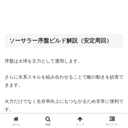
ソーサラー序盤ビルド解説（安定周回）
序盤は火球を主力として運用します。
さらに氷系スキルを組み合わせることで敵の動きを妨害で
きます。
火力だけでなく生存率向上にもつながるため非常に便利で
す。
レベルが上がるまではこの構成で十分活躍できます。
ホーム
検索
トップ
サイドバー