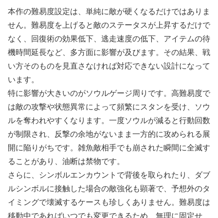
本作の難易度設定は、単純に敵が硬くなるだけではありま
せん。難易度を上げると敵のステータスが上昇するだけで
なく、回復術の効果低下、逃走速度の低下、アイテムの待
機時間延長など、多方面に影響が及びます。その結果、戦
い方そのものを見直さなければ対応できない設計になって
います。
特に影響が大きいのがソウルゲージ周りです。高難易度で
は敵の攻撃や状態異常によって頻繁にスタンを受け、ソウ
ルを奪われやすくなります。一度ソウルが減ると行動回数
が制限され、反撃の余地がないまま一方的に攻められる展
開に陥りがちです。雑魚敵相手でも崩された瞬間に全滅す
ることがあり、油断は禁物です。
さらに、シンボルエンカウントで背後を取られたり、ダブ
ルシンボルに接触した場合の敵強化も顕著で、予想外のタ
イミングで壊滅するケースも珍しくありません。難易度は
移動中であればいつでも変更できるため、無理に固定せ