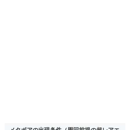
メタボアの出現条件（周回前提の超レアエ