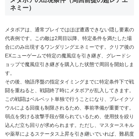
ネミー）
メタボアは、通常プレイではほぼ遭遇できない隠し要素の
代表例です。この敵は2周目以降、特定条件を満たした場
合にのみ出現するワンダリングエネミーです。クリア後の
EXニューゲームで特定の魔風症を引き継ぎ、グレードシ
ョップで魔風症引き継ぎを購入した状態で周回を開始しま
す。
その後、物語序盤の指定タイミングまでに特定条件下で戦
闘を重ねると、戦闘終了時にメタボアが乱入してきます。
この戦闘はベルベット単独で行うことになり、ブレイクソ
ウルによる回復も制限されるため、事前準備が重要です。
弱点を突ける攻撃手段が限られているため、使用技を絞り
込んだ立ち回りが求められます。ただし、マスタースキル
や薬草によるステータス上昇を引き継いでいれば、難易度