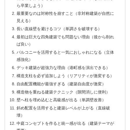
ら卒業しよう）
最重要なのは対称性を崩すこと（非対称建築が自然に
見える）
長い直線壁を避けるコツ（単調さを破壊する）
最初は巨大な四角建築でも問題ない理由（後から削れ
ば良い）
バルコニーを活用すると一気におしゃれになる（立体
感強化）
デッキ建築が超強力な理由（港町感を演出できる）
構造支柱を必ず追加しよう（リアリティが激変する）
自由配置機能が最強すぎる（建築自由度が激変）
構造物を重ねる建築テクニック（隙間消しに便利）
壁へ柱を埋め込むと高級感が出る（単調壁改善）
斜め配置を活用すると建築レベルが上がる（直線破
壊）
中庭コンセプトを作ると統一感が出る（建築テーマが