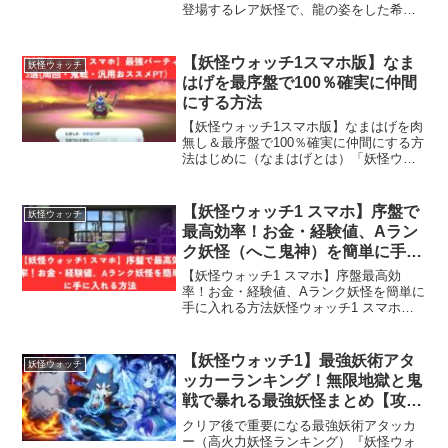
登場するレア妖怪で、龍の姿をした希少
な仲間です。序盤から入手できるにもか
かわらず性能が高く、特に回復技「ふく
ふくスマイル」を持つためヒーラーとし
【妖怪ウォッチ1スマホ版】なま
妖怪ウォッチ
て非常に優秀です。また...
はげを最序盤で100％確実に仲間
にする方法
【妖怪ウォッチ1スマホ版】なまはげを肉
無し＆最序盤で100％確実に仲間にする方
法はじめに（なまはげとは）「妖怪ウォ
ッチ1スマホ版」において、最強クラスの
妖怪と名高い「なまはげ」。本来ならス
トーリーを進めないと仲間にしにくく、
【妖怪ウォッチ1 スマホ】序盤で
妖怪ウォッチ
中盤以降の入手が...
最高効率！お金・経験値、Aラン
ク妖怪（へこ鬼神）を簡単に手に
入れる方法
【妖怪ウォッチ1 スマホ】序盤最高効
率！お金・経験値、Aランク妖怪を簡単に
手に入れる方法妖怪ウォッチ1 スマホ版
をプレイしていると、序盤での金策や経
験値稼ぎ、そして強力な妖怪の入手が気
になるところです。本記事では、序盤で
【妖怪ウォッチ1】最強妖術アタ
妖怪ウォッチ
もAランク妖怪を簡単...
ッカーランキング！無限地獄と鬼
戦で暴れる最強妖怪まとめ【攻
略】
クリア後で重要になる最強妖術アタッカ
ー（高火力妖怪ランキング）『妖怪ウォ