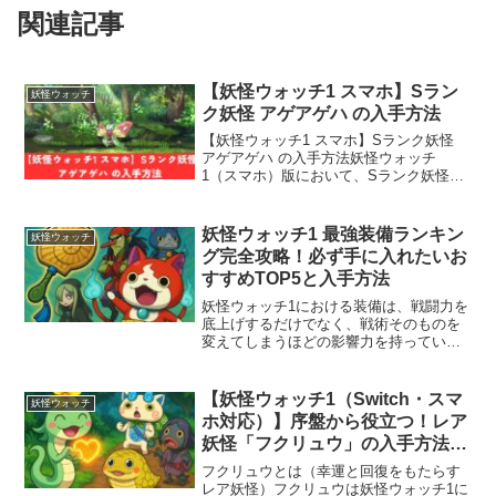
関連記事
【妖怪ウォッチ1 スマホ】Sラン
妖怪ウォッチ
ク妖怪 アゲアゲハ の入手方法
【妖怪ウォッチ1 スマホ】Sランク妖怪
アゲアゲハ の入手方法妖怪ウォッチ
1（スマホ）版において、Sランク妖怪
『アゲアゲハ』は非常に強力なヒーラー
妖怪として活躍します。しかし、その入
手難易度は高く、通常のプレイではなか
妖怪ウォッチ1 最強装備ランキン
妖怪ウォッチ
なか仲間になりにくい妖...
グ完全攻略！必ず手に入れたいお
すすめTOP5と入手方法
妖怪ウォッチ1における装備は、戦闘力を
底上げするだけでなく、戦術そのものを
変えてしまうほどの影響力を持っていま
す。特に「素早さ」を強化する装備は行
動回数を増やし、結果的に火力や回復効
率を飛躍的に高めます。この記事では、
【妖怪ウォッチ1（Switch・スマ
妖怪ウォッチ
最強装備ランキングTO...
ホ対応）】序盤から役立つ！レア
妖怪「フクリュウ」の入手方法と
育成完全ガイド【攻略】
フクリュウとは（幸運と回復をもたらす
レア妖怪）フクリュウは妖怪ウォッチ1に