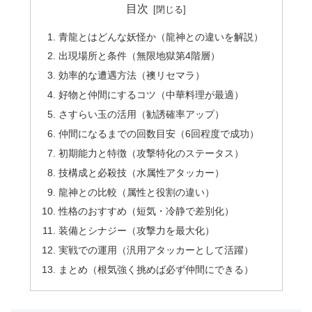
目次
青龍とはどんな妖怪か（龍神との違いを解説）
出現場所と条件（無限地獄第4階層）
効率的な遭遇方法（襖リセマラ）
好物と仲間にするコツ（中華料理が最適）
さすらい玉の活用（勧誘確率アップ）
仲間になるまでの回数目安（6回程度で成功）
初期能力と特徴（攻撃特化のステータス）
技構成と必殺技（水属性アタッカー）
龍神との比較（属性と役割の違い）
性格のおすすめ（短気・冷静で差別化）
装備とシナジー（攻撃力を最大化）
実戦での運用（汎用アタッカーとして活躍）
まとめ（根気強く挑めば必ず仲間にできる）