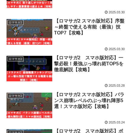
2025.03.30
【ロマサガ2 スマホ版対応】序盤
ロマサガ2
～終盤で使える有能（最強）技
TOP7【攻略】
2025.03.30
【ロマサガ2 スマホ版対応】一
ロマサガ2
撃必殺！最強ぶっ壊れ術TOP5を
徹底解説【攻略】
2025.03.28
【ロマサガ2 スマホ版対応】バラ
ロマサガ2
ンス崩壊レベルのぶっ壊れ陣形5
選！スマホ版対応【攻略】
2025.03.24
【ロマサガ2 スマホ版対応】ボ
ロマサガ2