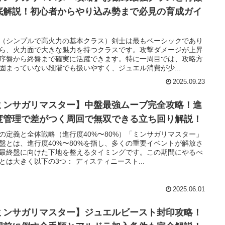
底解説！初心者からやり込み勢まで必見の育成ガイ
（シンプルで高火力の基本クラス）剣士は最もベーシックであり
ら、火力面で大きな魅力を持つクラスです。攻撃ダメージが上昇
序盤から終盤まで確実に活躍できます。特に一周目では、攻略方
固まっていない段階でも扱いやすく、ジュエル消費が少...
2025.09.23
ミンサガリマスター】中盤最強ムーブ完全攻略！進
度管理で差がつく周回で無双できる立ち回り解説！
の定義と全体戦略（進行度40%〜80%）「ミンサガリマスター」
盤とは、進行度40%〜80%を指し、多くの重要イベントが解放さ
最終盤に向けた下地を整えるタイミングです。この期間にやるべ
とは大きく以下の3つ： ディスティニースト...
2025.06.01
ミンサガリマスター】ジュエルビースト封印攻略！