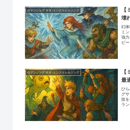
【
ロマンシング サガ -ミンストレルソング
壊
幻体
ミン
強力
ピー
【
ロマンシング サガ -ミンストレルソング
最
ひら
グサ
技を
ラン