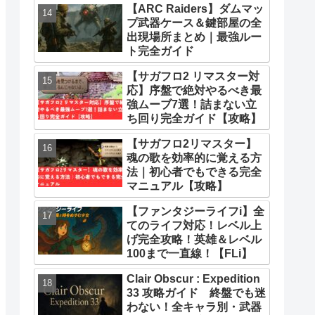
【ARC Raiders】ダムマッ
プ武器ケース＆鍵部屋の全
出現場所まとめ｜最強ルー
ト完全ガイド
【サガフロ2 リマスター対
応】序盤で絶対やるべき最
強ムーブ7選！詰まない立
ち回り完全ガイド【攻略】
【サガフロ2リマスター】
魂の歌を効率的に覚える方
法｜初心者でもできる完全
マニュアル【攻略】
【ファンタジーライフi】全
てのライフ対応！レベル上
げ完全攻略！英雄＆レベル
100まで一直線！【FLi】
Clair Obscur : Expedition
33 攻略ガイド 終盤でも迷
わない！全キャラ別・武器