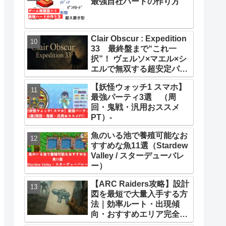
最強自社ハードの作り方
Clair Obscur : Expedition
33 最終盤まで“これ一
択”！ ヴェルソ×マエル×シ
エルで無双する超安定パー
ティー構築ガイド
【妖怪ウォッチ1 スマホ】
最強パーティ3選 （周
回・鬼戦・汎用おススメ
PT）-
魚のいる池で養殖可能なお
すすめな魚11選（Stardew
Valley / スターデューバレ
ー）
【ARC Raiders攻略】設計
図を最短で大量入手する方
法｜効率ルート・出現傾
向・おすすめエリア完全ま
とめ