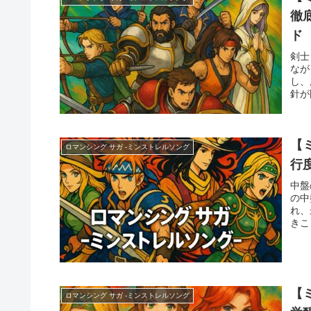
徹
ド
剣士
なが
し、
針が
【
ロマンシング サガ -ミンストレルソング
行
中盤
の中
れ、
きこ
【
ロマンシング サガ -ミンストレルソング