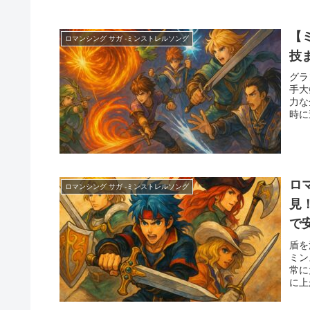
【
ロマンシング サガ -ミンストレルソング
技
グラ
手大
力な
時に
ロ
ロマンシング サガ -ミンストレルソング
見
で
盾を
ミン
常に
に上