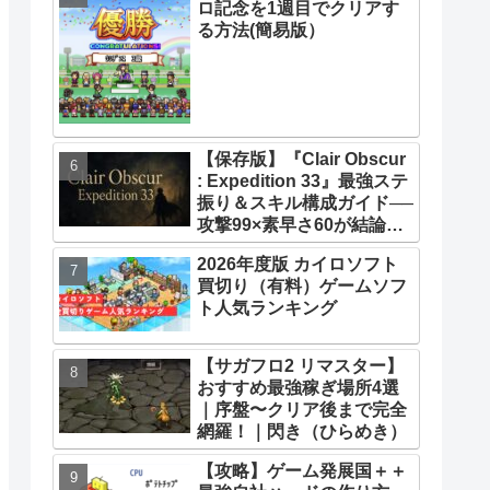
ロ記念を1週目でクリアす
33】【攻略】
る方法(簡易版）
【保存版】『Clair Obscur
: Expedition 33』最強ステ
振り＆スキル構成ガイド──
攻撃99×素早さ60が結論！
全キャラ万能ビルド徹底解
2026年度版 カイロソフト
説
買切り（有料）ゲームソフ
ト人気ランキング
【サガフロ2 リマスター】
おすすめ最強稼ぎ場所4選
｜序盤〜クリア後まで完全
網羅！｜閃き（ひらめき）
【攻略】ゲーム発展国＋＋