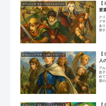
【
ロマンシング サガ -ミンストレルソング
要
クリ
グサ
あり
放さ
【
ロマンシング サガ -ミンストレルソング
人
アル
息子
めて
度の
【
ロマンシング サガ -ミンストレルソング