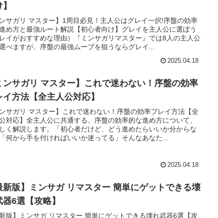
け】
ンサガリ マスター】1周目必見！主人公はグレイ一択!序盤の効率
進め方と最強ルート解説【初心者向け】グレイを主人公に選ぼう
レイがおすすめな理由）『ミンサガリマスター』では8人の主人公
選べますが、序盤の最強ムーブを狙うならグレイ...
2025.04.18
ミンサガリ マスター】これで迷わない！序盤の効率
レイ方法【全主人公対応】
ンサガリ マスター】これで迷わない！序盤の効率プレイ方法【全
公対応】全主人公に共通する、序盤の効率的な進め方について、
しく解説します。「初心者だけど、どう進めたらいいか分からな
「何から手を付ければいいか迷ってる」そんなあなた...
2025.04.18
最新版】ミンサガ リマスター 簡単にゲットできる壊
武器6選【攻略】
新版】ミンサガ リマスター 簡単にゲットできる壊れ武器6選【攻