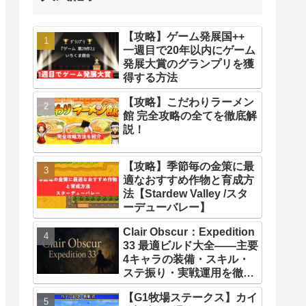
【攻略】ゲーム発展国++
一週目で20年以内にゲーム
発展大賞のグランプリを獲
得する方法
【攻略】こだわりラーメン
館 完全攻略の全てを徹底解
説！
【攻略】季節毎の金策に最
適なおすすめ作物と育成方
法【Stardew Valley /スタ
ーデューバレー】
Clair Obscur：Expedition
33 最適ビルド大全――主要
4キャラの装備・スキル・
ステ振り・実戦運用を徹底
解説【クレールオブスキュ
【G1牧場ステークス】カイ
ール エクスペディション