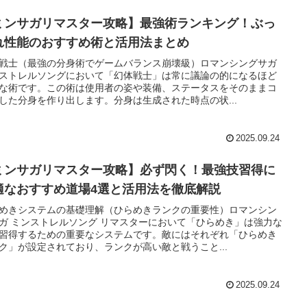
ミンサガリマスター攻略】最強術ランキング！ぶっ
れ性能のおすすめ術と活用法まとめ
戦士（最強の分身術でゲームバランス崩壊級）ロマンシングサガ
ストレルソングにおいて「幻体戦士」は常に議論の的になるほど
な術です。この術は使用者の姿や装備、ステータスをそのままコ
した分身を作り出します。分身は生成された時点の状...
2025.09.24
ミンサガリマスター攻略】必ず閃く！最強技習得に
適なおすすめ道場4選と活用法を徹底解説
めきシステムの基礎理解（ひらめきランクの重要性）ロマンシン
ガ ミンストレルソング リマスターにおいて「ひらめき」は強力な
習得するための重要なシステムです。敵にはそれぞれ「ひらめき
ク」が設定されており、ランクが高い敵と戦うこと...
2025.09.24