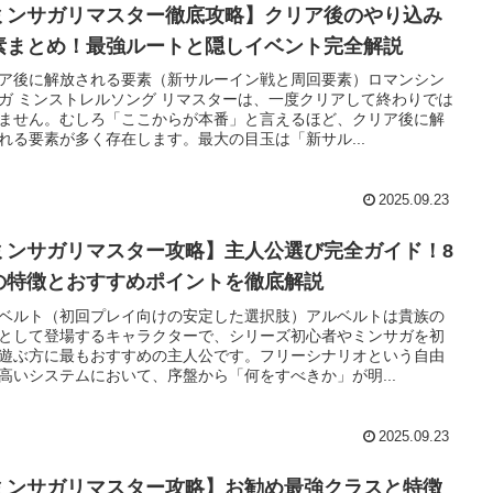
ミンサガリマスター徹底攻略】クリア後のやり込み
素まとめ！最強ルートと隠しイベント完全解説
ア後に解放される要素（新サルーイン戦と周回要素）ロマンシン
ガ ミンストレルソング リマスターは、一度クリアして終わりでは
ません。むしろ「ここからが本番」と言えるほど、クリア後に解
れる要素が多く存在します。最大の目玉は「新サル...
2025.09.23
ミンサガリマスター攻略】主人公選び完全ガイド！8
の特徴とおすすめポイントを徹底解説
ベルト（初回プレイ向けの安定した選択肢）アルベルトは貴族の
として登場するキャラクターで、シリーズ初心者やミンサガを初
遊ぶ方に最もおすすめの主人公です。フリーシナリオという自由
高いシステムにおいて、序盤から「何をすべきか」が明...
2025.09.23
ミンサガリマスター攻略】お勧め最強クラスと特徴