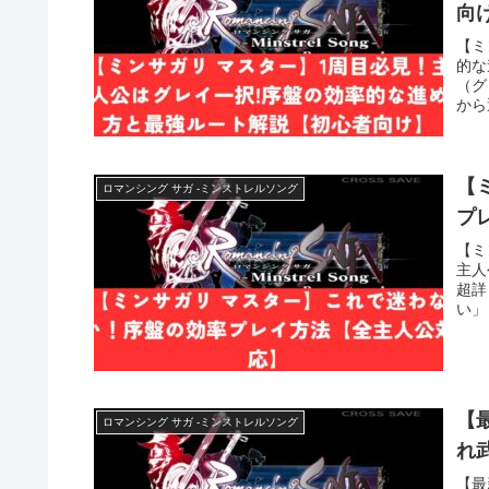
向
【ミ
的な
（グ
から
【
ロマンシング サガ -ミンストレルソング
プ
【ミ
主人
超詳
い」
【
ロマンシング サガ -ミンストレルソング
れ
【最