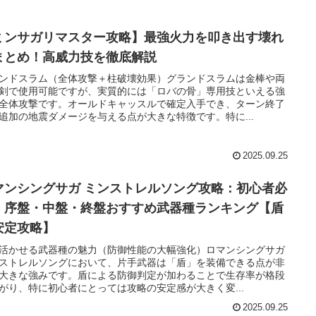
ミンサガリマスター攻略】最強火力を叩き出す壊れ
まとめ！高威力技を徹底解説
ンドスラム（全体攻撃＋柱破壊効果）グランドスラムは金棒や両
剣で使用可能ですが、実質的には「ロバの骨」専用技といえる強
全体攻撃です。オールドキャッスルで確定入手でき、ターン終了
追加の地震ダメージを与える点が大きな特徴です。特に...
2025.09.25
マンシングサガ ミンストレルソング攻略：初心者必
！序盤・中盤・終盤おすすめ武器種ランキング【盾
安定攻略】
活かせる武器種の魅力（防御性能の大幅強化）ロマンシングサガ
ストレルソングにおいて、片手武器は「盾」を装備できる点が非
大きな強みです。盾による防御判定が加わることで生存率が格段
がり、特に初心者にとっては攻略の安定感が大きく変...
2025.09.25