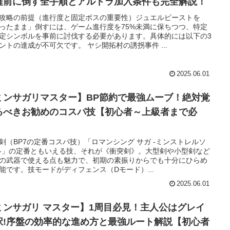
醒前に倒す全手順とアルドラ加入条件も完全解説！
攻略の前提（進行度と固定ボスの重要性）ジュエルビーストを
ったまま」倒すには、ゲーム進行度を75%未満に保ちつつ、特定
定シンボルを事前に討伐する必要があります。具体的には以下の3
ントの達成が不可欠です。 ヤシ開拓村の誘拐事件 ...
2025.06.01
ミンサガリマスター】BP節約で最強ムーブ！絶対覚
るべきお勧めのコスパ技【初心者～上級者まで必
】
剣（BP7の定番コスパ技）「ロマンシング サガ -ミンストレルソ
-」の定番ともいえる技、それが《衝突剣》。大型剣や小型剣など
の武器で使える点も魅力で、初期の素振りからでも十分にひらめ
能です。技モードがディフェンス（Dモード）...
2025.06.01
ミンサガリ マスター】1周目必見！主人公はグレイ
択!序盤の効率的な進め方と最強ルート解説【初心者