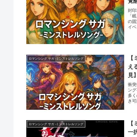
覚
封印
「眠
の固
イベ
【
ロマンシング サガ -ミンストレルソング
え
見
衝突
ング
多く
き可
【
ロマンシング サガ -ミンストレルソング
一