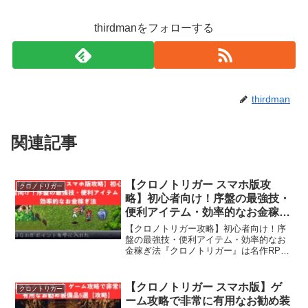
thirdmanをフォローする
thirdman
関連記事
【クロノトリガー スマホ版攻
クロノトリガー
略】初心者向け！序盤の最強技・
便利アイテム・効率的なお金稼ぎ
法
【クロノトリガー攻略】初心者向け！序
盤の最強技・便利アイテム・効率的なお
金稼ぎ法『クロノトリガー』は名作RPG
として多くのファンに愛されています。
本記事では、ゲーム序盤で役立つ技やア
イテム、お金稼ぎのポイントを紹介しま
【クロノトリガー スマホ版】ゲ
クロノトリガー
す。効率的にゲームを進...
ーム攻略で非常に有用なお勧め装