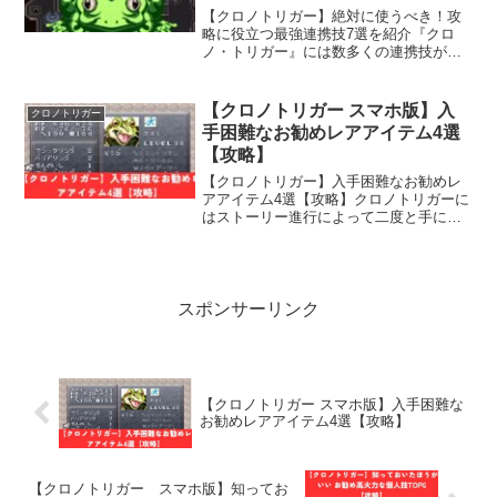
【クロノトリガー】絶対に使うべき！攻
略に役立つ最強連携技7選を紹介『クロ
ノ・トリガー』には数多くの連携技が存
在しますが、今回はその中でも特に攻略
上有用な2人連携技を7つ紹介します。ボ
ス戦や雑魚戦で役立つ技を厳選し、それ
【クロノトリガー スマホ版】入
クロノトリガー
ぞれの特徴やおすすめの...
手困難なお勧めレアアイテム4選
【攻略】
【クロノトリガー】入手困難なお勧めレ
アアイテム4選【攻略】クロノトリガーに
はストーリー進行によって二度と手に入
らなくなるアイテムや、特定の条件を満
たさないと入手できないレアアイテムが
いくつか存在します。当時、インターネ
ットが普及していなかっ...
スポンサーリンク
【クロノトリガー スマホ版】入手困難な
お勧めレアアイテム4選【攻略】
【クロノトリガー スマホ版】知ってお