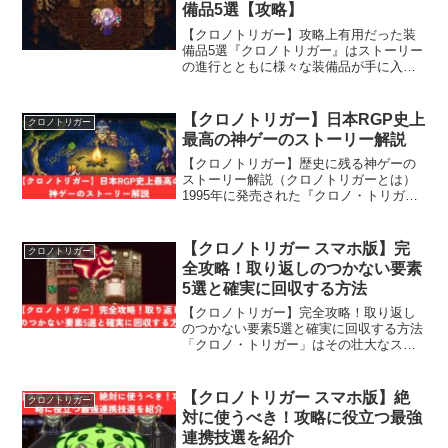
備品5選【攻略】
【クロノトリガー】攻略上有用だった装
備品5選『クロノトリガー』はストーリー
の進行とともに様々な装備品が手に入り
ますが、その中でも特に攻略に役立った
装備を紹介します。今回は最強装備では
なく、ストーリーをスムーズに進める上
【クロノトリガー】日本RGP史上
クロノトリガー
で有用だった装備品をピ...
最高の神ゲーのストーリー解説
【クロノトリガー】歴史に残る神ゲーの
ストーリー解説（クロノトリガーとは）
1995年に発売された『クロノ・トリガ
ー』は、日本のゲーム史に残る名作RPG
です。本作は、当時の人気絶頂だった
『ファイナルファンタジー』シリーズを
【クロノトリガー スマホ版】完
クロノトリガー
手掛けた坂口博信氏、『...
全攻略！取り返しのつかない要素
5選と確実に回収する方法
【クロノトリガー】完全攻略！取り返し
のつかない要素5選と確実に回収する方法
「クロノ・トリガー」はその壮大なスト
ーリーと緻密なゲームシステムで多くの
プレイヤーを魅了してきました。しか
し、本作には一度取り逃してしまうと二
【クロノトリガー スマホ版】絶
クロノトリガー
度と回収できない要素がい...
対に使うべき！攻略に役立つ最強
連携技選を紹介