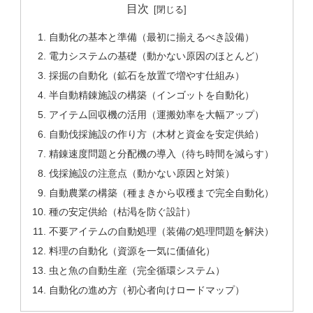
目次
自動化の基本と準備（最初に揃えるべき設備）
電力システムの基礎（動かない原因のほとんど）
採掘の自動化（鉱石を放置で増やす仕組み）
半自動精錬施設の構築（インゴットを自動化）
アイテム回収機の活用（運搬効率を大幅アップ）
自動伐採施設の作り方（木材と資金を安定供給）
精錬速度問題と分配機の導入（待ち時間を減らす）
伐採施設の注意点（動かない原因と対策）
自動農業の構築（種まきから収穫まで完全自動化）
種の安定供給（枯渇を防ぐ設計）
不要アイテムの自動処理（装備の処理問題を解決）
料理の自動化（資源を一気に価値化）
虫と魚の自動生産（完全循環システム）
自動化の進め方（初心者向けロードマップ）