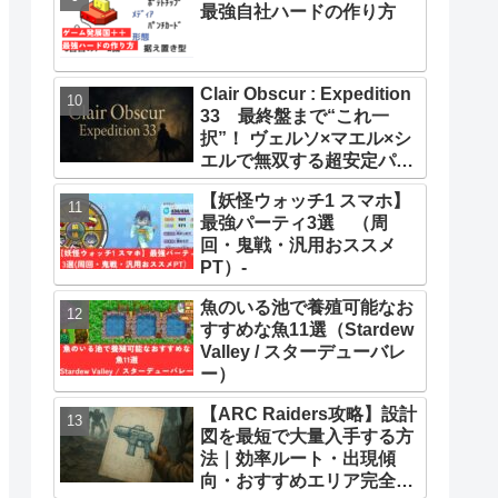
最強自社ハードの作り方
Clair Obscur : Expedition
33 最終盤まで“これ一
択”！ ヴェルソ×マエル×シ
エルで無双する超安定パー
ティー構築ガイド
【妖怪ウォッチ1 スマホ】
最強パーティ3選 （周
回・鬼戦・汎用おススメ
PT）-
魚のいる池で養殖可能なお
すすめな魚11選（Stardew
Valley / スターデューバレ
ー）
【ARC Raiders攻略】設計
図を最短で大量入手する方
法｜効率ルート・出現傾
向・おすすめエリア完全ま