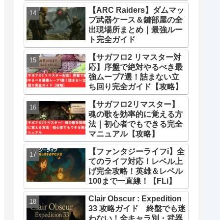
とめ
【ARC Raiders】ダムマッ
プ武器ケース＆鍵部屋の全
出現場所まとめ｜最強ルー
ト完全ガイド
【サガフロ2 リマスター対
応】序盤で絶対やるべき最
強ムーブ7選！詰まない立
ち回り完全ガイド【攻略】
【サガフロ2リマスター】
魂の歌を効率的に覚える方
法｜初心者でもできる完全
マニュアル【攻略】
【ファンタジーライフi】全
てのライフ対応！レベル上
げ完全攻略！英雄＆レベル
100まで一直線！【FLi】
Clair Obscur : Expedition
33 攻略ガイド 終盤でも迷
わない！全キャラ別・武器