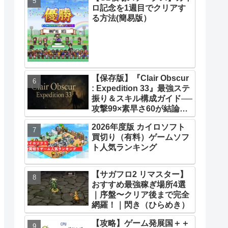
ロ記念を1週目でクリアす
33】【攻略】
る方法(簡易版）
【保存版】『Clair Obscur
: Expedition 33』最強ステ
振り＆スキル構成ガイド──
攻撃99×素早さ60が結論！
全キャラ万能ビルド徹底解
2026年度版 カイロソフト
説
買切り（有料）ゲームソフ
ト人気ランキング
【サガフロ2 リマスター】
おすすめ最強稼ぎ場所4選
｜序盤〜クリア後まで完全
網羅！｜閃き（ひらめき）
【攻略】ゲーム発展国＋＋