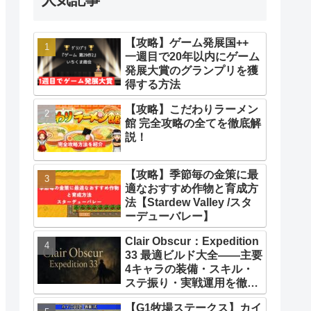
【攻略】ゲーム発展国++
一週目で20年以内にゲーム
発展大賞のグランプリを獲
得する方法
【攻略】こだわりラーメン
館 完全攻略の全てを徹底解
説！
【攻略】季節毎の金策に最
適なおすすめ作物と育成方
法【Stardew Valley /スタ
ーデューバレー】
Clair Obscur：Expedition
33 最適ビルド大全――主要
4キャラの装備・スキル・
ステ振り・実戦運用を徹底
解説【クレールオブスキュ
【G1牧場ステークス】カイ
ール エクスペディション